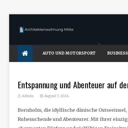
Skip
to
content
Architektenwohnung Mitte
AUTO UND MOTORSPORT
BUSINESS
Entspannung und Abenteuer auf der
Admin
August 7, 2024
Bornholm, die idyllische dänische Ostseeinsel, i
Ruhesuchende und Abenteurer. Mit ihrer einzi