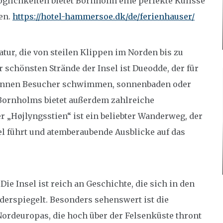
öglichkeiten bietet Bornholm eine perfekte Kulisse
en.
https://hotel-hammersoe.dk/de/ferienhauser/
atur, die von steilen Klippen im Norden bis zu
 schönsten Strände der Insel ist Dueodde, der für
 können Besucher schwimmen, sonnenbaden oder
e Bornholms bietet außerdem zahlreiche
„Højlyngsstien“ ist ein beliebter Wanderweg, der
el führt und atemberaubende Ausblicke auf das
Die Insel ist reich an Geschichte, die sich in den
derspiegelt. Besonders sehenswert ist die
ordeuropas, die hoch über der Felsenküste thront