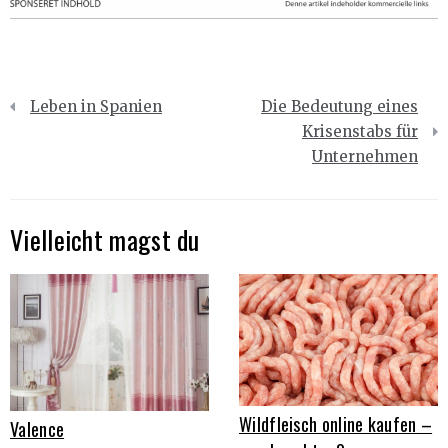
Beitragsnavigation
Leben in Spanien
Die Bedeutung eines
Krisenstabs für
Unternehmen
Vielleicht magst du
Wildfleisch online kaufen –
Valence