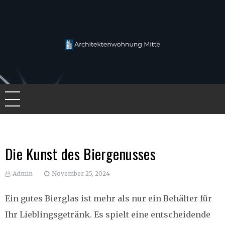
Skip
to
content
Architektenwohnung Mitte
Die Kunst des Biergenusses
Admin
November 25, 2024
Ein gutes Bierglas ist mehr als nur ein Behälter für
Ihr Lieblingsgetränk. Es spielt eine entscheidende