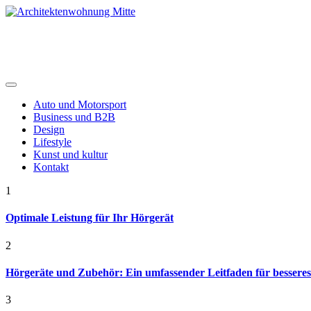
Skip
to
content
Architektenwohnung Mitte
Auto und Motorsport
Business und B2B
Design
Lifestyle
Kunst und kultur
Kontakt
1
Optimale Leistung für Ihr Hörgerät
2
Hörgeräte und Zubehör: Ein umfassender Leitfaden für bessere
3